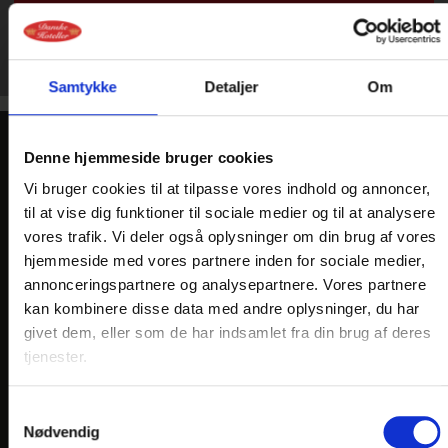
Samtykke
Detaljer
Om
Denne hjemmeside bruger cookies
KONTAKT
Vi bruger cookies til at tilpasse vores indhold og annoncer,
Hotel Falken
til at vise dig funktioner til sociale medier og til at analysere
Falkevej 3
vores trafik. Vi deler også oplysninger om din brug af vores
hjemmeside med vores partnere inden for sociale medier,
DK-6920 Videbæk
annonceringspartnere og analysepartnere. Vores partnere
Telefon: +45 9717 1550
kan kombinere disse data med andre oplysninger, du har
E-mail:
info@
hotelfalken.dk
givet dem, eller som de har indsamlet fra din brug af deres
tjenester.
En del af:
Samtykkevalg
Nødvendig