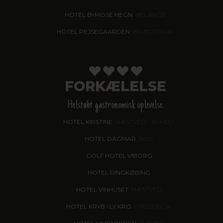
HOTEL BYMOSE HEGN
, HELSINGE
HOTEL PEJSEGAARDEN
, BRÆDSTRUP
FORKÆLELSE
Helstøbt gastronomisk oplevelse
HOTEL KIRSTINE
, NÆSTVED - NYHED!
HOTEL DAGMAR
, RIBE
GOLF HOTEL VIBORG
HOTEL RINGKØBING
HOTEL VINHUSET
, NÆSTVED
HOTEL KRYB I LY KRO
, FREDERICIA