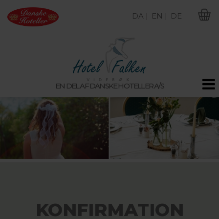
DA |
EN |
DE
M
EN DEL AF DANSKE HOTELLER A/S
KONFIRMATION