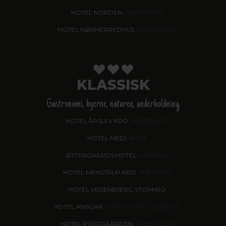
HOTEL NORDEN
, HADERSLEV
HOTEL NØRHERREDHUS
, NORDBORG
KLASSISK
Gastronomi, byerne, naturen, underholdning
HOTEL ÅRSLEV KRO
, BRABRAND
HOTEL MEDI
, IKAST
ØSTERGAARDS HOTEL
, HERNING
HOTEL MENSTRUP KRO
, NÆSTVED
HOTEL VISSENBJERG STORKRO
HOTEL ANSGAR
, GARNI HOTEL, ESBJERG
HOTEL POSTGAARDEN
, FREDERICIA