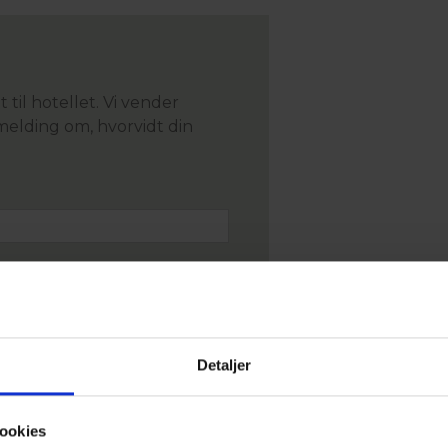
til hotellet. Vi vender
melding om, hvorvidt din
Detaljer
ookies