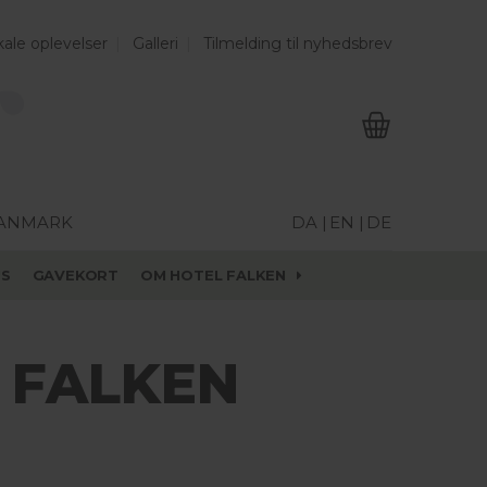
ale oplevelser
Galleri
Tilmelding til nyhedsbrev
DANMARK
DA |
EN |
DE
US
GAVEKORT
OM HOTEL FALKEN
 FALKEN