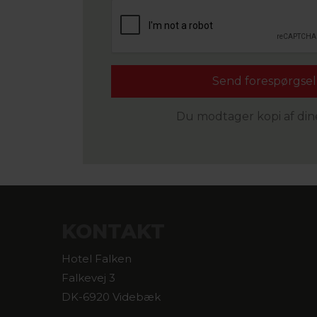
Du modtager kopi af dine
KONTAKT
Hotel Falken
Falkevej 3
DK-6920 Videbæk