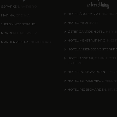
underholdning
 SØPARKEN
, AABYBRO
HOTEL ÅRSLEV KRO
, BRABRA
 MARINA
, GRENAA
HOTEL MEDI
, IKAST
 JUELSMINDE STRAND
ØSTERGAARDS HOTEL
, HERN
L NORDEN
, HADERSLEV
HOTEL MENSTRUP KRO
, NÆS
L NØRHERREDHUS
, NORDBORG
HOTEL VISSENBJERG STORKR
HOTEL ANSGAR
, GARNI HOTEL
ESBJERG
HOTEL POSTGAARDEN
, FRED
HOTEL BYMOSE HEGN
, HELSI
HOTEL PEJSEGAARDEN
, BRÆ