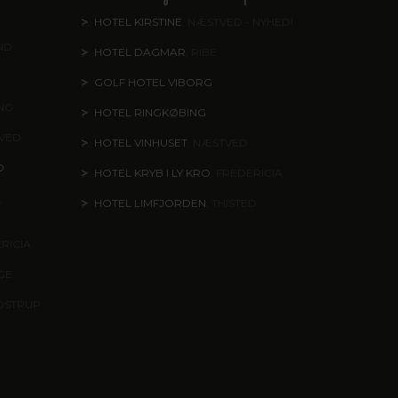
HOTEL KIRSTINE
, NÆSTVED - NYHED!
ND
HOTEL DAGMAR
, RIBE
GOLF HOTEL VIBORG
ING
HOTEL RINGKØBING
TVED
HOTEL VINHUSET
, NÆSTVED
O
HOTEL KRYB I LY KRO
, FREDERICIA
,
HOTEL LIMFJORDEN
, THISTED
ERICIA
NGE
DSTRUP