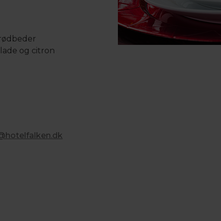
 rødbeder
lade og citron
@hotelfalken.dk