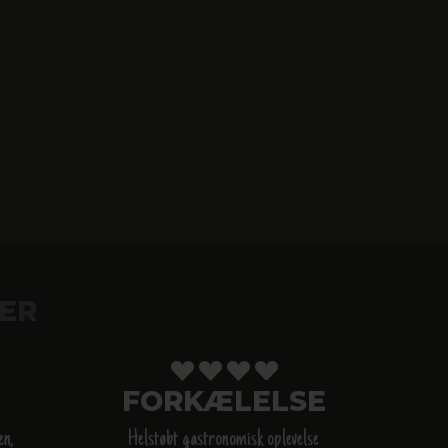
ER
FORKÆLELSE
en,
Helstøbt gastronomisk oplevelse