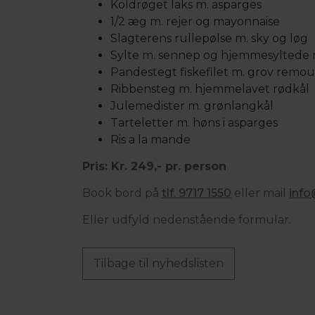
Koldrøget laks m. asparges
1/2 æg m. rejer og mayonnaise
Slagterens rullepølse m. sky og løg
Sylte m. sennep og hjemmesyltede
Pandestegt fiskefilet m. grov remou
Ribbensteg m. hjemmelavet rødkål
Julemedister m. grønlangkål
Tarteletter m. høns i asparges
Ris a la mande
Pris: Kr. 249,- pr. person
Book bord på
tlf. 9717 1550
eller mail
info
Eller udfyld nedenstående formular.
Tilbage til nyhedslisten