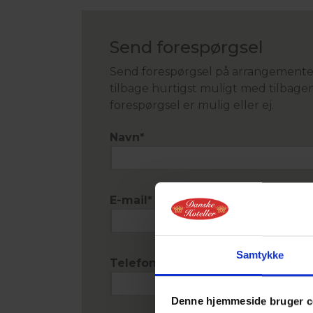
Send forespørgsel
Send forespørgsel på arrangementet 
tilbage hurtigst muligt med tilbage
forespørgsel er mulig eller ej.
Navn
*
E-mail
*
Samtykke
Telefon
*
Denne hjemmeside bruger c