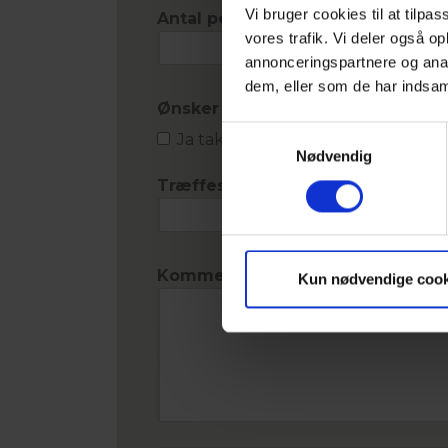
Vi bruger cookies til at tilpas
Antal personer
*
vores trafik. Vi deler også 
annonceringspartnere og anal
dem, eller som de har indsaml
Ønsker til evt. overnatning
Samtykkevalg
Ja tak, kontakt mig angående ov
Nødvendig
Træffes bedst i tidsrummet
Kommentar
Kun nødvendige cook